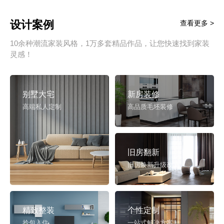
设计案例
查看更多 >
10余种潮流家装风格，1万多套精品作品，让您快速找到家装
灵感！
别墅大宅
新房装修
高端私人定制
高品质毛坯装修
旧房翻新
旧房焕新升级改造
精致整装
个性定制
拎包入住
一站式解决方案