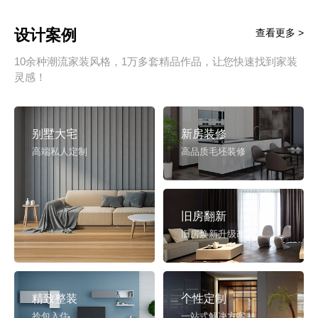
设计案例
查看更多 >
10余种潮流家装风格，1万多套精品作品，让您快速找到家装
灵感！
别墅大宅
新房装修
高端私人定制
高品质毛坯装修
旧房翻新
旧房焕新升级改造
精致整装
个性定制
拎包入住
一站式解决方案