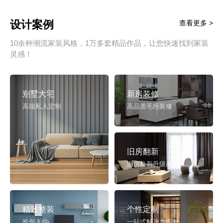
设计案例
查看更多 >
10余种潮流家装风格，1万多套精品作品，让您快速找到家装
灵感！
别墅大宅
新房装修
高端私人定制
高品质毛坯装修
旧房翻新
旧房焕新升级改造
精致整装
个性定制
拎包入住
一站式解决方案