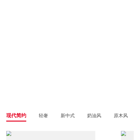
别墅大宅
新房装修
高端私人定制
高品质毛坯装修
旧房翻新
旧房焕新升级改造
精致整装
个性定制
拎包入住
一站式解决方案
现代简约
轻奢
新中式
奶油风
原木风