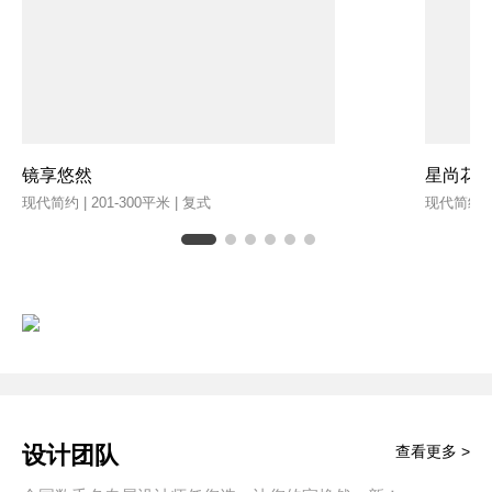
镜享悠然
星尚花
现代简约 | 201-300平米 | 复式
现代简约 | 
设计团队
查看更多 >