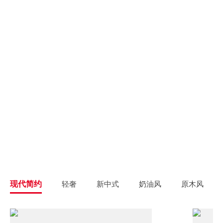
别墅大宅
新房装修
高端私人定制
高品质毛坯装修
旧房翻新
旧房焕新升级改造
精致整装
个性定制
拎包入住
一站式解决方案
现代简约
轻奢
新中式
奶油风
原木风