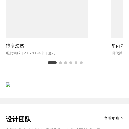
镜享悠然
星尚花
现代简约 | 201-300平米 | 复式
现代简约 | 
设计团队
查看更多 >