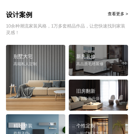
设计案例
查看更多 >
10余种潮流家装风格，1万多套精品作品，让您快速找到家装
灵感！
别墅大宅
新房装修
高端私人定制
高品质毛坯装修
旧房翻新
旧房焕新升级改造
精致整装
个性定制
拎包入住
一站式解决方案