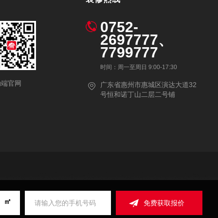
0752-
2697777、
7799777
时间：周一至周日 9:00-17:30
动端官网
广东省惠州市惠城区演达大道32
号恒和诺丁山二层二号铺
㎡