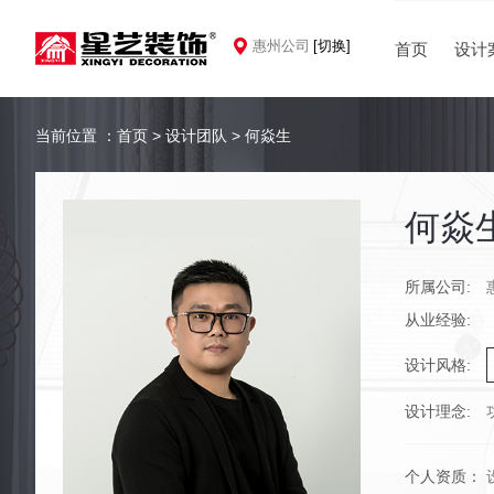
惠州公司
[切换]
首页
设计
当前位置 ：
首页
>
设计团队
>
何焱生
何焱
所属公司:
从业经验:
设计风格:
设计理念:
个人资质：