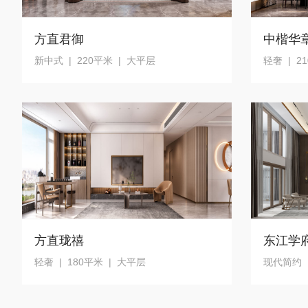
方直君御
中楷华
新中式 | 220平米 | 大平层
轻奢 | 2
方直珑禧
东江学
轻奢 | 180平米 | 大平层
现代简约 |