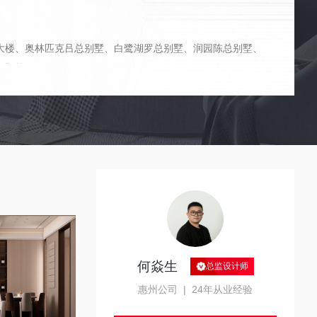
大楼、奥林匹克吕总别墅、白鹭湖罗总别墅、润园陈总别墅、
别墅等。
何焱生
总监设计师
惠州公司 | 24年从业经验