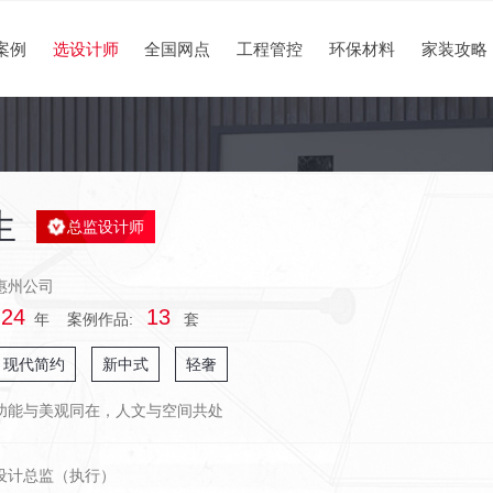
案例
选设计师
全国网点
工程管控
环保材料
家装攻略
生
总监设计师
惠州公司
24
13
年 案例作品:
套
现代简约
新中式
轻奢
功能与美观同在，人文与空间共处
设计总监（执行）