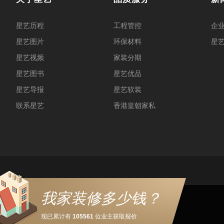
星艺历程
工程管控
企
星艺图片
环保材料
星
星艺视频
家装分期
星艺图书
星艺优品
星艺导报
星艺软装
联系星艺
香港皇朝家私
我家装修多少钱？
现已累计有
105561
位业主获取报价