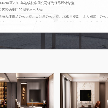
2002年至2015年连续被集团公司评为优秀设计总监
星艺装饰集团20周年杰出人物
富海人才市场办公大楼、日升昌办公大楼、璟都售楼部、金大洲富川办公
碧水湾钟总复式、绿湖新村李小姐复式、白鹭湖黄总别墅、御湾雅墅毛总