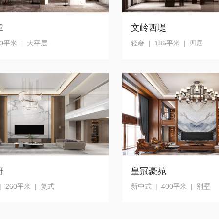
章
文岭西堤
10平米 | 大平层
轻奢 | 185平米 | 四居
府
皇冠豪苑
 260平米 | 复式
新中式 | 400平米 | 别墅