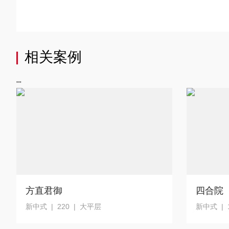
相关案例
""
方直君御
四合院
新中式 | 220 | 大平层
新中式 | 