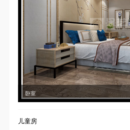
卧室
儿童房